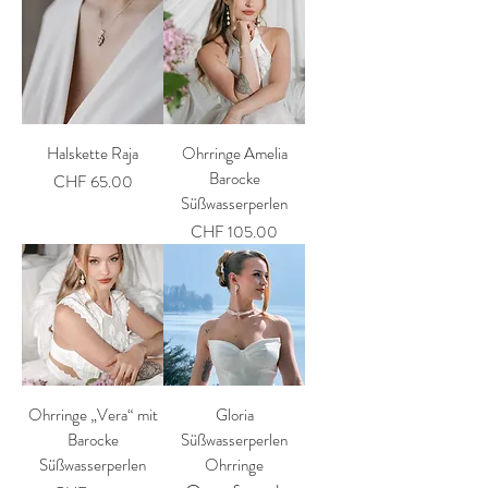
Halskette Raja
Ohrringe Amelia
Barocke
Price
CHF 65.00
Süßwasserperlen
Price
CHF 105.00
Ohrringe „Vera“ mit
Gloria
Barocke
Süßwasserperlen
Süßwasserperlen
Ohrringe