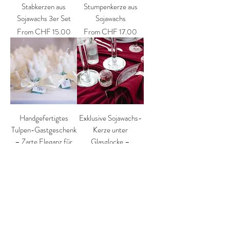
Stabkerzen aus
Stumpenkerze aus
Sojawachs 3er Set
Sojawachs
Sale Price
Sale Price
From
CHF 15.00
From
CHF 17.00
Handgefertigtes
Exklusive Sojawachs-
Tulpen-Gastgeschenk
Kerze unter
– Zarte Eleganz für
Glasglocke –
besondere Anlässe
Elegantes
Hochzeitsgeschenk
Price
CHF 16.00
Price
CHF 26.00
BEST SELLERS