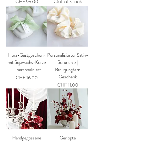
Out of stock
Price
CHF 95.00
Herz-Gastgeschenk
Personalisierter Satin-
mit Sojawachs-Kerze
Scrunchie |
– personalisiert
Brautjungfern
Geschenk
Price
CHF 16.00
Price
CHF 11.00
Handgegossene
Gerippte