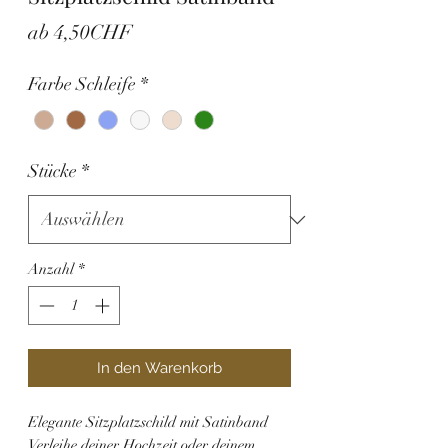
Sale-
ab
4,50CHF
Preis
Farbe Schleife
*
Stücke
*
Anzahl
*
In den Warenkorb
Elegante Sitzplatzschild mit Satinband
Verleihe deiner Hochzeit oder deinem