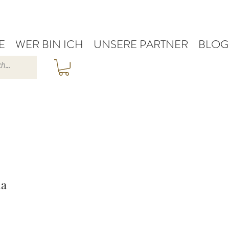
E
WER BIN ICH
UNSERE PARTNER
BLOG
ia
s